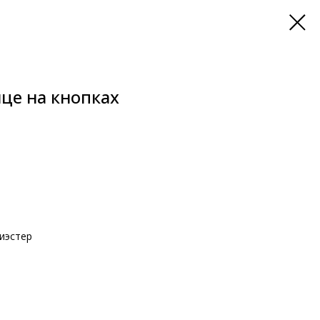
це на кнопках
иэстер